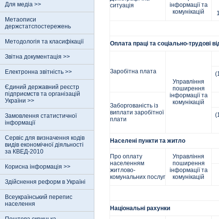
Для медіа >>
інформації та
ситуація
комунікацій
Метаописи
держстатспостережень
Методологія та класифікації
Оплата праці та соціально-трудові в
Звітна документація >>
Заробітна плата
Електронна звітність >>
(
Управління
Єдиний державний реєстр
поширення
пiдприємств та органiзацiй
інформації та
України >>
комунікацій
Заборгованість із
виплати заробітної
(
Замовлення статистичної
плати
інформації
Сервіс для визначення кодів
Населені пункти та житло
видів економічної діяльності
за КВЕД-2010
Про оплату
Управління
населенням
поширення
Корисна інформація >>
житлово-
інформації та
комунальних послуг
комунікацій
Здійснення реформ в Україні
Всеукраїнський перепис
населення
Національні рахунки