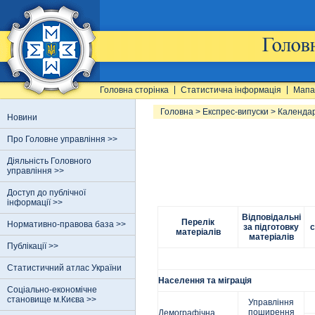
Головна сторінка
Статистична інформація
Мапа
Головна
>
Експрес-випуски
>
Календар
Новини
Про Головне управління >>
Діяльність Головного
управління >>
Доступ до публічної
інформації >>
Відповідальні
Перелік
Нормативно-правова база >>
за підготовку
с
матеріалів
матеріалів
Публікації >>
Статистичний атлас України
Населення та міграція
Соціально-економічне
становище м.Києва >>
Управління
поширення
Демографічна