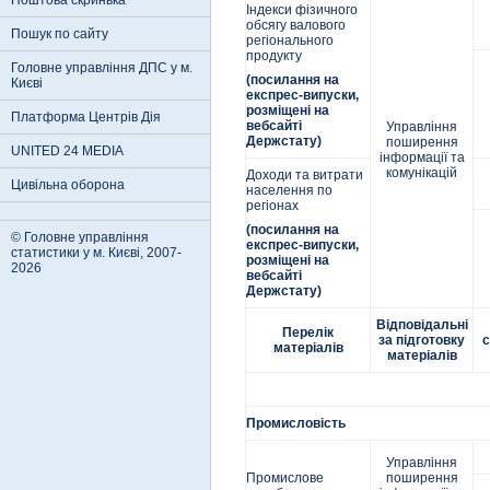
Поштова скринька
Індекси фізичного
обсягу валового
Пошук по сайту
регіонального
продукту
Головне управління ДПС у м.
(посилання на
Києві
експрес-випуски,
розміщені на
Платформа Центрів Дія
вебсайті
Управління
Держстату)
поширення
UNITED 24 MEDIA
інформації та
комунікацій
Доходи та витрати
Цивільна оборона
населення по
регіонах
(посилання на
© Головне управління
експрес-випуски,
статистики у м. Києві, 2007-
розміщені на
2026
вебсайті
Держстату)
Відповідальні
Перелік
за підготовку
с
матеріалів
матеріалів
Промисловість
Управління
Промислове
поширення