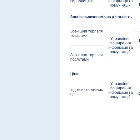
виробництво
інформації та
комунікацій
Зовнішньоекономічна діяльність
Зовнішня торгівля
товарами
Управління
поширення
інформації та
комунікацій
Зовнішня торгівля
послугами
Ціни
Управління
поширення
Індекси споживчих
інформації та
(
цін
комунікацій