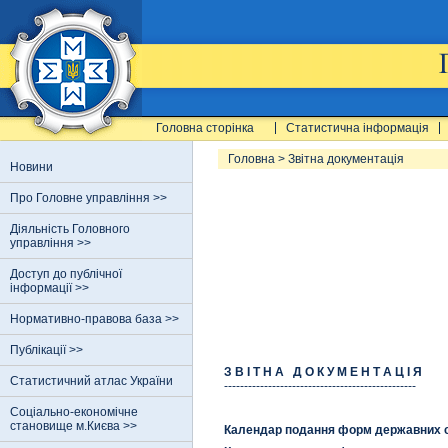
Головна сторінка
Статистична інформація
Головна
>
Звітна документація
Новини
Про Головне управління >>
Діяльність Головного
управління >>
Доступ до публічної
інформації >>
Нормативно-правова база >>
Публікації >>
З В І Т Н А Д О К У М Е Н Т А Ц І Я
Статистичний атлас України
------------------------------------------------
Соціально-економічне
становище м.Києва >>
Календар подання форм державних ст