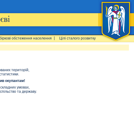
біркові обстеження населення
Цілі сталого розвитку
ованих територій,
статистики.
тив окупантам!
 складних умовах,
спільство та державу.