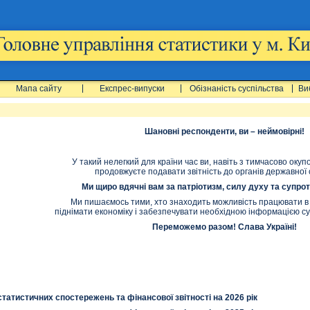
Мапа сайту
Експрес-випуски
Обізнаність суспільства
Ви
Шановні респонденти, ви – неймовірні!
У такий нелегкий для країни час ви, навіть з тимчасово окуп
продовжуєте подавати звітність до органів державної 
Ми щиро вдячні вам за патріотизм, силу духу та супро
Ми пишаємось тими, хто знаходить можливість працювати в
піднімати економіку і забезпечувати необхідною інформацією су
Переможемо разом! Слава Україні!
атистичних спостережень та фінансової звітності на 2026 рік