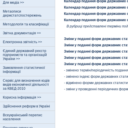
Календар подання форм державних ст
Для медіа >>
Календар подання форм державних ст
Метаописи
Календар подання форм державних ст
держстатспостережень
Календар подання форм державних ст
Методологія та класифікації
В рубриці представлені терміни по
Звітна документація >>
Зміни у поданні форм державних стат
Електронна звітність >>
Зміни у поданні форм державних стат
Єдиний державний реєстр
Зміни у поданні форм державних стат
пiдприємств та органiзацiй
Зміни у поданні форм державних стат
України >>
Зміни у поданні форм державних стат
Замовлення статистичної
- змінено термін/періодичність подан
інформації
- змінено індекс форм державних стат
Сервіс для визначення кодів
- відмінено форми державних статисти
видів економічної діяльності
за КВЕД-2010
- зміни у проведенні періодичних фор
Корисна інформація >>
Здійснення реформ в Україні
Всеукраїнський перепис
населення