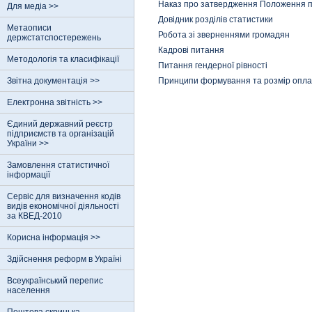
Наказ про затвердження Положення про
Для медіа >>
Довідник розділів статистики
Метаописи
Робота зі зверненнями громадян
держстатспостережень
Кадрові питання
Методологія та класифікації
Питання гендерної рівності
Звітна документація >>
Принципи формування та розмір оплати
Електронна звітність >>
Єдиний державний реєстр
пiдприємств та органiзацiй
України >>
Замовлення статистичної
інформації
Сервіс для визначення кодів
видів економічної діяльності
за КВЕД-2010
Корисна інформація >>
Здійснення реформ в Україні
Всеукраїнський перепис
населення