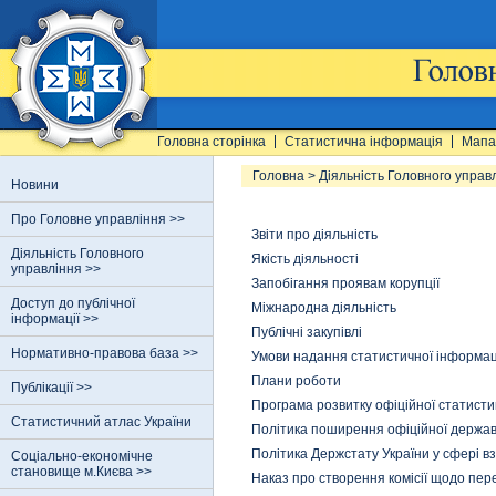
Головна сторінка
Статистична інформація
Мапа
Головна
>
Діяльність Головного управ
Новини
Про Головне управління >>
Звіти про діяльність
Діяльність Головного
Якість діяльності
управління >>
Запобігання проявам корупції
Доступ до публічної
Міжнародна діяльність
інформації >>
Публічні закупівлі
Нормативно-правова база >>
Умови надання статистичної інформац
Плани роботи
Публікації >>
Програма розвитку офіційної статисти
Статистичний атлас України
Політика поширення офіційної держав
Політика Держстату України у сфері в
Соціально-економічне
становище м.Києва >>
Наказ про створення комісії щодо пер