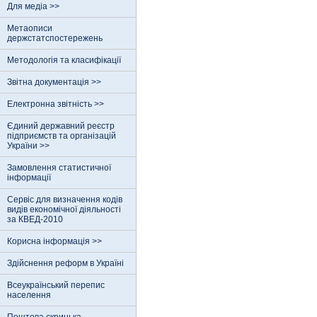
Для медіа >>
Метаописи
держстатспостережень
Методологія та класифікації
Звітна документація >>
Електронна звітність >>
Єдиний державний реєстр
пiдприємств та органiзацiй
України >>
Замовлення статистичної
інформації
Сервіс для визначення кодів
видів економічної діяльності
за КВЕД-2010
Корисна інформація >>
Здійснення реформ в Україні
Всеукраїнський перепис
населення