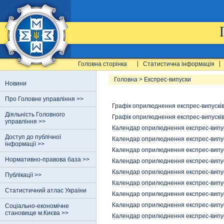
Головна сторінка
Статистична інформація
Головна
>
Експрес-випуски
Новини
Про Головне управління >>
Графік оприлюднення експрес-випусків
Діяльність Головного
Графік оприлюднення експрес-випусків
управління >>
Календар оприлюднення експрес-випуск
Доступ до публічної
Календар оприлюднення експрес-випуск
інформації >>
Календар оприлюднення експрес-випуск
Нормативно-правова база >>
Календар оприлюднення експрес-випуск
Календар оприлюднення експрес-випуск
Публікації >>
Календар оприлюднення експрес-випуск
Статистичний атлас України
Календар оприлюднення експрес-випуск
Календар оприлюднення експрес-випуск
Соціально-економічне
становище м.Києва >>
Календар оприлюднення експрес-випуск