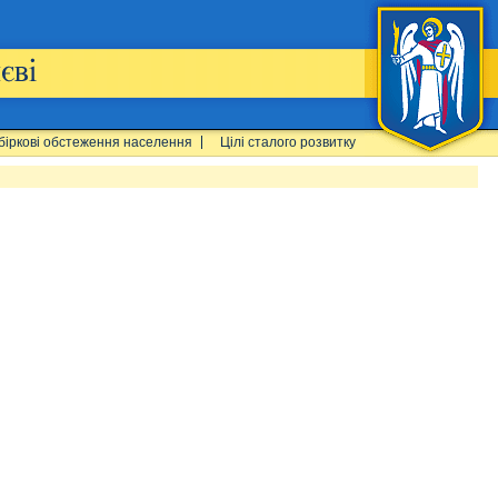
біркові обстеження населення
Цілі сталого розвитку