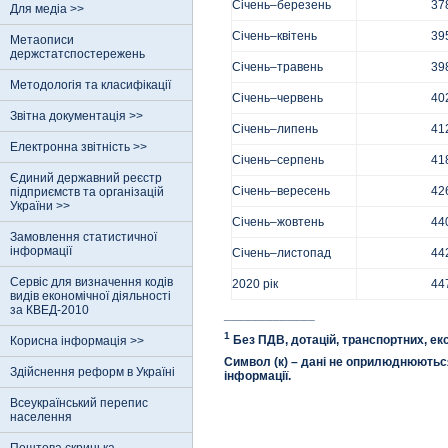
Січень–березень
37
Для медіа >>
Січень–квітень
39
Метаописи
держстатспостережень
Січень–травень
39
Методологія та класифікації
Січень–червень
40
Звітна документація >>
Січень–липень
41
Електронна звітність >>
Січень–серпень
41
Єдиний державний реєстр
Січень–вересень
42
пiдприємств та органiзацiй
України >>
Січень–жовтень
44
Замовлення статистичної
інформації
Січень–листопад
44
Сервіс для визначення кодів
2020 рік
44
видів економічної діяльності
за КВЕД-2010
_____________
1
Без ПДВ, дотацій, транспортних, ек
Корисна інформація >>
Символ (к) – дані не оприлюднюютьс
Здійснення реформ в Україні
інформації.
Всеукраїнський перепис
населення