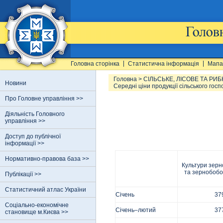
Головна сторінка
Статистична інформація
Мапа
Головна
>
СІЛЬСЬКЕ, ЛІСОВЕ ТА РИ
Новини
Середні ціни продукції сільського гос
Про Головне управління >>
Діяльність Головного
управління >>
Доступ до публічної
інформації >>
Нормативно-правова база >>
Культури зерн
та зернобобо
Публікації >>
Статистичний атлас України
Січень
37
Соціально-економічне
Січень–лютий
37
становище м.Києва >>