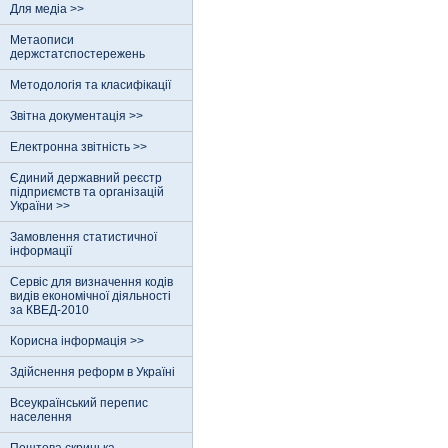
Для медіа >>
Метаописи
держстатспостережень
Методологія та класифікації
Звітна документація >>
Електронна звітність >>
Єдиний державний реєстр
пiдприємств та органiзацiй
України >>
Замовлення статистичної
інформації
Сервіс для визначення кодів
видів економічної діяльності
за КВЕД-2010
Корисна інформація >>
Здійснення реформ в Україні
Всеукраїнський перепис
населення