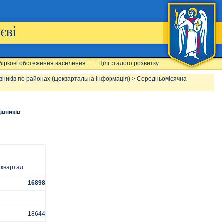
біркові обстеження населення
Цілі сталого розвитку
вників по районах (щоквартальна інформація)
>
Середньомісячна
івників
 квартал
16898
18644