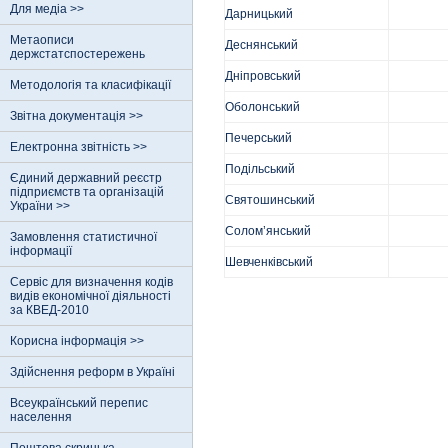
Для медіа >>
Дарницький
Метаописи
Деснянський
держстатспостережень
Дніпровський
Методологія та класифікації
Оболонський
Звітна документація >>
Печерський
Електронна звітність >>
Подільський
Єдиний державний реєстр
пiдприємств та органiзацiй
Святошинський
України >>
Солом’янський
Замовлення статистичної
інформації
Шевченківський
Сервіс для визначення кодів
видів економічної діяльності
за КВЕД-2010
Корисна інформація >>
Здійснення реформ в Україні
Всеукраїнський перепис
населення