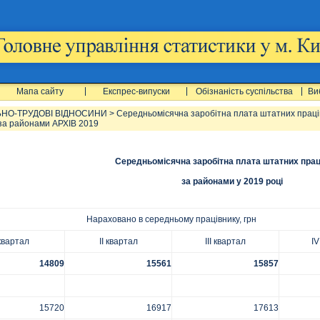
Мапа сайту
Експрес-випуски
Обізнаність суспільства
Ви
ЬНО-ТРУДОВІ ВІДНОСИНИ
>
Середньомісячна заробітна плата штатних праці
 за районами АРХІВ 2019
Середньомісячна заробітна плата штатних прац
за районами у 2019 році
Нараховано в середньому працівнику, грн
 квартал
ІІ квартал
ІІІ квартал
ІV
14809
15561
15857
15720
16917
17613