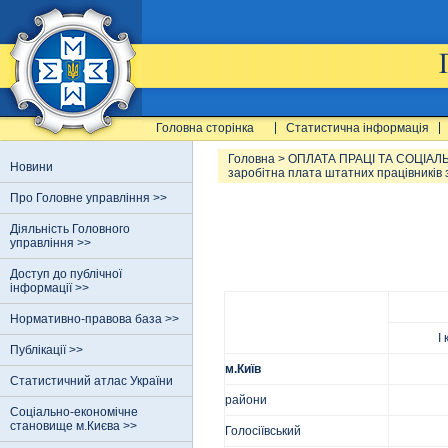
Головна сторінка
Статистична інформація
Головна
>
ОПЛАТА ПРАЦІ ТА СОЦІАЛ
Новини
заробітна плата штатних працівників
Про Головне управління >>
Діяльність Головного
управління >>
Доступ до публічної
інформації >>
Нормативно-правова база >>
І
Публікації >>
м.Київ
Статистичний атлас України
райони
Соціально-економічне
становище м.Києва >>
Голосіївський