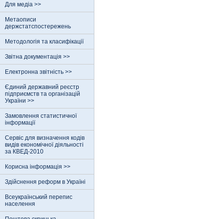
Для медіа >>
Метаописи
держстатспостережень
Методологія та класифікації
Звітна документація >>
Електронна звітність >>
Єдиний державний реєстр
пiдприємств та органiзацiй
України >>
Замовлення статистичної
інформації
Сервіс для визначення кодів
видів економічної діяльності
за КВЕД-2010
Корисна інформація >>
Здійснення реформ в Україні
Всеукраїнський перепис
населення