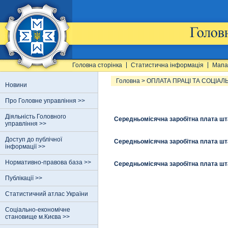
Головна сторінка
Статистична інформація
Мапа
Головна
>
ОПЛАТА ПРАЦІ ТА СОЦІАЛ
Новини
Про Головне управління >>
Діяльність Головного
Середньомісячна заробітна плата шта
управління >>
Доступ до публічної
Середньомісячна заробітна плата шта
інформації >>
Нормативно-правова база >>
Середньомісячна заробітна плата шта
Публікації >>
Статистичний атлас України
Соціально-економічне
становище м.Києва >>