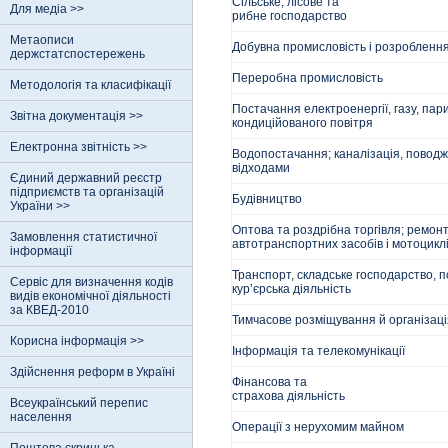
Сільське, лісове та
Для медіа >>
рибне господарство
Метаописи
Добувна промисловість і розроблення
держстатспостережень
Переробна промисловість
Методологія та класифікації
Постачання електроенергії, газу, пар
Звітна документація >>
кондиційованого повітря
Електронна звітність >>
Водопостачання; каналізація, повод
відходами
Єдиний державний реєстр
пiдприємств та органiзацiй
Будівництво
України >>
Оптова та роздрібна торгівля; ремон
Замовлення статистичної
автотранспортних засобів і мотоцикл
інформації
Транспорт, складське господарство, 
Сервіс для визначення кодів
кур’єрська діяльність
видів економічної діяльності
за КВЕД-2010
Тимчасове розміщування й організац
Корисна інформація >>
Інформація та телекомунікації
Здійснення реформ в Україні
Фінансова та
страхова діяльність
Всеукраїнський перепис
населення
Операції з нерухомим майном