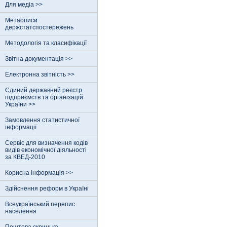
Для медіа >>
Метаописи
держстатспостережень
Методологія та класифікації
Звітна документація >>
Електронна звітність >>
Єдиний державний реєстр
пiдприємств та органiзацiй
України >>
Замовлення статистичної
інформації
Сервіс для визначення кодів
видів економічної діяльності
за КВЕД-2010
Корисна інформація >>
Здійснення реформ в Україні
Всеукраїнський перепис
населення