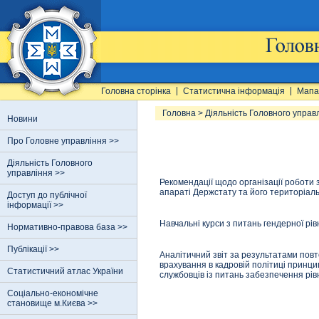
Головна сторінка
Статистична інформація
Мапа
Головна
>
Діяльність Головного управ
Новини
Про Головне управління >>
Діяльність Головного
управління >>
Рекомендації щодо організації роботи 
апараті Держстату та його територіал
Доступ до публічної
інформації >>
Навчальні курси з питань гендерної рів
Нормативно-правова база >>
Публікації >>
Аналітичний звіт за результатами пов
врахування в кадровій політиці принци
Статистичний атлас України
службовців із питань забезпечення рівн
Соціально-економічне
становище м.Києва >>