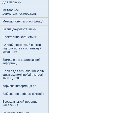
Для медіа >>
Метаописи
держстатспостережень
Методологія та класифікації
Звітна документація >>
Електронна звітність >>
Єдиний державний реєстр
пiдприємств та органiзацiй
України >>
Замовлення статистичної
інформації
Сервіс для визначення кодів
видів економічної діяльності
за КВЕД-2010
Корисна інформація >>
Здійснення реформ в Україні
Всеукраїнський перепис
населення