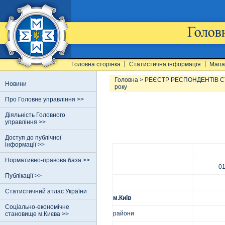
Головна сторінка
Статистична інформація
Мапа
Головна
>
РЕЄСТР РЕСПОНДЕНТІВ 
Новини
року
Про Головне управління >>
Діяльність Головного
управління >>
Доступ до публічної
інформації >>
Нормативно-правова база >>
01
Публікації >>
Статистичний атлас України
м.Київ
Соціально-економічне
райони
становище м.Києва >>