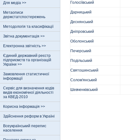
Голосіївський
Для медіа >>
Дарницький
Метаописи
держстатспостережень
Деснянський
Методологія та класифікації
Дніпровський
Звітна документація >>
Оболонський
Електронна звітність >>
Печерський
Єдиний державний реєстр
пiдприємств та органiзацiй
Подільський
України >>
Святошинський
Замовлення статистичної
інформації
Солом'янський
Сервіс для визначення кодів
Шевченківський
видів економічної діяльності
за КВЕД-2010
Корисна інформація >>
Здійснення реформ в Україні
Всеукраїнський перепис
населення