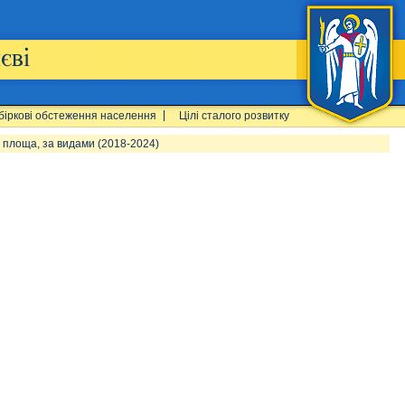
біркові обстеження населення
Цілі сталого розвитку
а площа, за видами (2018-2024)