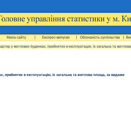
Мапа сайту
Експрес-випуски
Обізнаність суспільства
Ви
квартир у житлових будинках, прийнятих в експлуатацію, їх загальна та житлов
ах, прийнятих в експлуатацію, їх загальна та житлова площа, за видами