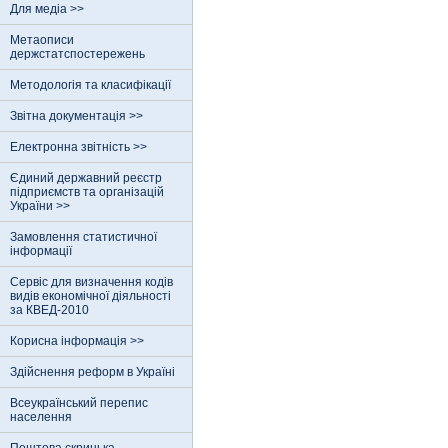
Для медіа >>
Метаописи
держстатспостережень
Методологія та класифікації
Звітна документація >>
Електронна звітність >>
Єдиний державний реєстр
пiдприємств та органiзацiй
України >>
Замовлення статистичної
інформації
Сервіс для визначення кодів
видів економічної діяльності
за КВЕД-2010
Корисна інформація >>
Здійснення реформ в Україні
Всеукраїнський перепис
населення