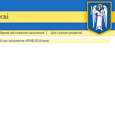
біркові обстеження населення
Цілі сталого розвитку
ий рух населення АРХІВ 2019 року