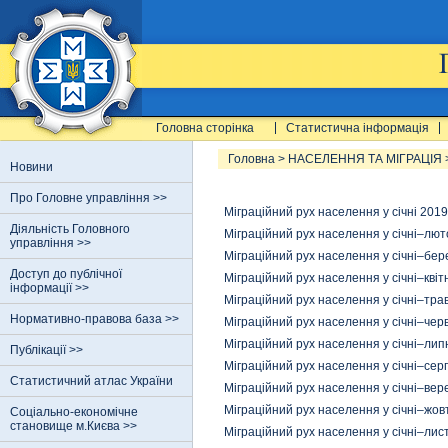
Головна сторінка
Статистична інформація
Головна
>
НАСЕЛЕННЯ ТА МІГРАЦІЯ
Новини
Про Головне управління >>
Міграційний рух населення у січні 2019
Діяльність Головного
Міграційний рух населення у січні–лют
управління >>
Міграційний рух населення у січні–бер
Доступ до публічної
Міграційний рух населення у січні–квіт
інформації >>
Міграційний рух населення у січні–тра
Нормативно-правова база >>
Міграційний рух населення у січні–чер
Міграційний рух населення у січні–лип
Публікації >>
Міграційний рух населення у січні–сер
Статистичний атлас України
Міграційний рух населення у січні–вер
Міграційний рух населення у січні–жов
Соціально-економічне
становище м.Києва >>
Міграційний рух населення у січні–лис