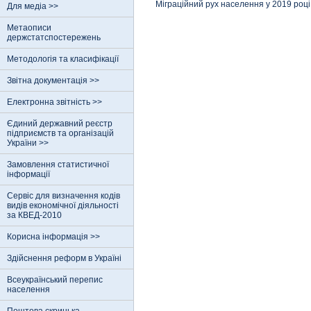
Міграційний рух населення у 2019 році
Для медіа >>
Метаописи
держстатспостережень
Методологія та класифікації
Звітна документація >>
Електронна звітність >>
Єдиний державний реєстр
пiдприємств та органiзацiй
України >>
Замовлення статистичної
інформації
Сервіс для визначення кодів
видів економічної діяльності
за КВЕД-2010
Корисна інформація >>
Здійснення реформ в Україні
Всеукраїнський перепис
населення