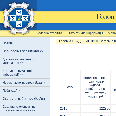
Головна сторінка
Статистична інформація
Мапа
Головна
>
БУДІВНИЦТВО
>
Загальна п
Новини
Про Головне управління >>
Діяльність Головного
управління >>
Доступ до публічної
інформації >>
Загальна площа
нежитлових
Нормативно-правова база >>
будівель,
Роки
прийнятих в
г
Публікації >>
експлуатацію,
2
усього, м
Статистичний атлас України
Соціально-економічне
2018
222938
становище м.Києва >>