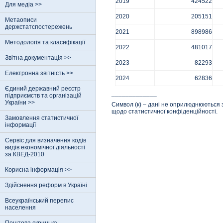
2019
424522
Для медіа >>
2020
205151
Метаописи
держстатспостережень
2021
898986
Методологія та класифікації
2022
481017
Звітна документація >>
2023
82293
Електронна звітність >>
2024
62836
Єдиний державний реєстр
_____________
пiдприємств та органiзацiй
України >>
Символ (к) – дані не оприлюднюються 
щодо статистичної конфіденційності.
Замовлення статистичної
інформації
Сервіс для визначення кодів
видів економічної діяльності
за КВЕД-2010
Корисна інформація >>
Здійснення реформ в Україні
Всеукраїнський перепис
населення