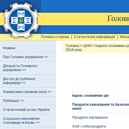
Головна сторінка
Статистична інформація
Мапа
Головна
>
ЦІНИ
>
Індекси споживчих ц
Новини
2018 року
Про Головне управління >>
Діяльність Головного
управління >>
Доступ до публічної
інформації >>
Нормативно-правова база >>
Індекс споживчих цін
Публікації >>
Продукти харчування та безалко
напої
Статистичний атлас України
Продукти харчування
Соціально-економічне
становище м.Києва >>
Хліб і хлібопродукти