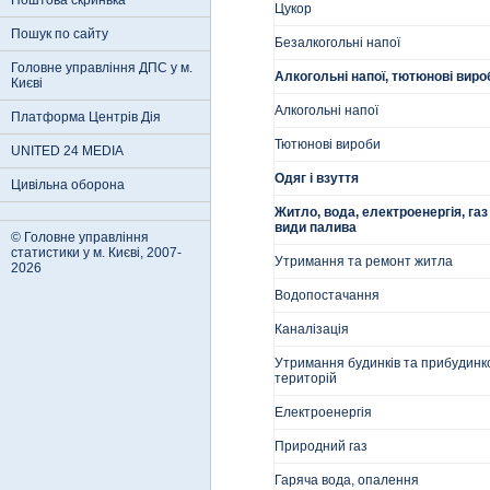
Поштова скринька
Цукор
Пошук по сайту
Безалкогольні напої
Головне управління ДПС у м.
Алкогольні напої, тютюнові виро
Києві
Алкогольні напої
Платформа Центрів Дія
Тютюнові вироби
UNITED 24 MEDIA
Одяг і взуття
Цивільна оборона
Житло, вода, електроенергія, газ 
види палива
© Головне управління
статистики у м. Києві, 2007-
Утримання та ремонт житла
2026
Водопостачання
Каналізація
Утримання будинків та прибудинк
територій
Електроенергія
Природний газ
Гаряча вода, опалення