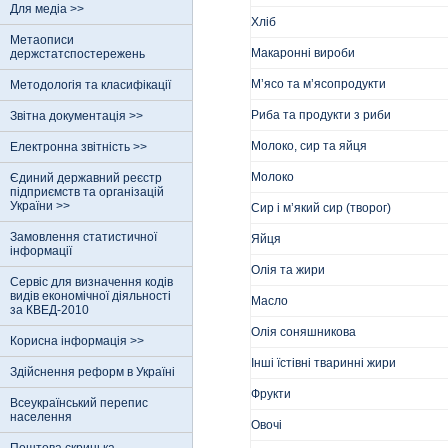
Для медіа >>
Хліб
Метаописи
Макаронні вироби
держстатспостережень
М’ясо та м’ясопродукти
Методологія та класифікації
Риба та продукти з риби
Звітна документація >>
Молоко, сир та яйця
Електронна звітність >>
Молоко
Єдиний державний реєстр
пiдприємств та органiзацiй
України >>
Сир і м’який сир (творог)
Замовлення статистичної
Яйця
інформації
Олія та жири
Сервіс для визначення кодів
видів економічної діяльності
Масло
за КВЕД-2010
Олія соняшникова
Корисна інформація >>
Інші їстівні тваринні жири
Здійснення реформ в Україні
Фрукти
Всеукраїнський перепис
населення
Овочі