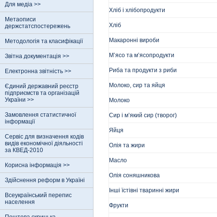
Для медіа >>
Хліб і хлібопродукти
Метаописи
Хліб
держстатспостережень
Макаронні вироби
Методологія та класифікації
М’ясо та м’ясопродукти
Звітна документація >>
Риба та продукти з риби
Електронна звітність >>
Молоко, сир та яйця
Єдиний державний реєстр
пiдприємств та органiзацiй
України >>
Молоко
Замовлення статистичної
Сир і м’який сир (творог)
інформації
Яйця
Сервіс для визначення кодів
видів економічної діяльності
Олія та жири
за КВЕД-2010
Масло
Корисна інформація >>
Олія соняшникова
Здійснення реформ в Україні
Інші їстівні тваринні жири
Всеукраїнський перепис
населення
Фрукти