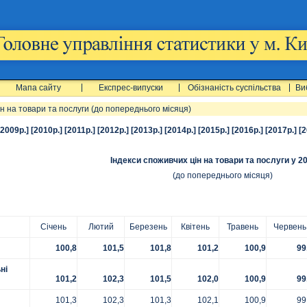
Мапа сайту
Експрес-випуски
Обізнаність суспільства
Ви
ін на товари та послуги (до попереднього місяця)
[2009р.]
[2010р.]
[2011р.]
[2012р.]
[2013р.]
[2014р.]
[2015р.]
[2016р.]
[2017р.]
[2
Індекси споживчих цін на товари та послуги у 20
(до попереднього місяця)
Січень
Лютий
Березень
Квітень
Травень
Червень
100,8
101,5
101,8
101
,2
100,9
99
ні
101,2
102,3
101,5
102,0
100,9
99
101,3
102,3
101,3
102,1
100,9
99