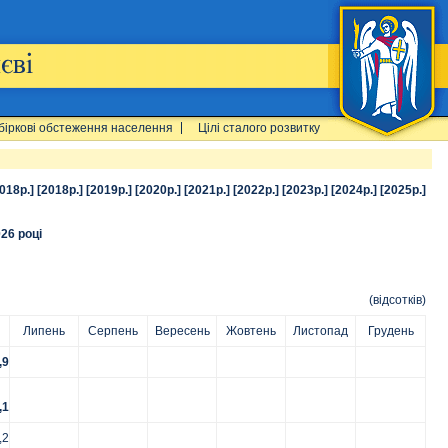
біркові обстеження населення
Цілі сталого розвитку
018р.]
[2018р.]
[2019р.]
[2020р.]
[2021р.]
[2022р.]
[2023р.]
[2024р.]
[2025р.]
26 році
(відсотків)
Липень
Серпень
Вересень
Жовтень
Листопад
Грудень
,9
,1
,2