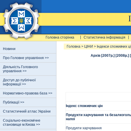
Головна сторінка
Статистична інформація
Головна
>
ЦІНИ
>
Індекси споживчих ц
Новини
Архів [2007р.]
[2008р.]
Про Головне управління >>
Діяльність Головного
управління >>
Доступ до публічної
інформації >>
Нормативно-правова база >>
Публікації >>
Індекс споживчих цін
Статистичний атлас України
Продукти харчування та безалкоголь
напої
Соціально-економічне
становище м.Києва >>
Продукти харчування