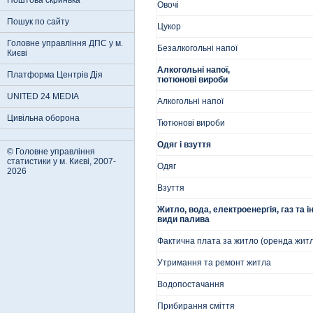
Поштова скринька
Овочі
Пошук по сайту
Цукор
Головне управління ДПС у м.
Безалкогольні напої
Києві
Алкогольні напої,
Платформа Центрів Дія
тютюнові вироби
UNITED 24 MEDIA
Алкогольні напої
Цивільна оборона
Тютюнові вироби
Одяг і взуття
© Головне управління
статистики у м. Києві, 2007-
Одяг
2026
Взуття
Житло, вода, електроенергія, газ та і
види палива
Фактична плата за житло (оренда жит
Утримання та ремонт житла
Водопостачання
Прибирання сміття