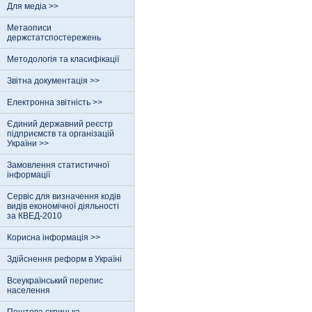
Для медіа >>
Метаописи
держстатспостережень
Методологія та класифікації
Звітна документація >>
Електронна звітність >>
Єдиний державний реєстр
пiдприємств та органiзацiй
України >>
Замовлення статистичної
інформації
Сервіс для визначення кодів
видів економічної діяльності
за КВЕД-2010
Корисна інформація >>
Здійснення реформ в Україні
Всеукраїнський перепис
населення