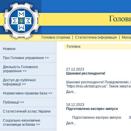
Головна сторінка
Статистична інформація
Мапа
Головна
Новини
Про Головне управління >>
Діяльність Головного
27.12.2023
управління >>
Шановні респонденти!
Доступ до публічної
Шановні респонденти! Повідомляємо, 
інформації >>
"https://ess.ukrstat.gov.ua". Також зверта
Далi...
Нормативно-правова база >>
Публікації >>
18.12.2023
Підготовлено експрес-випуск
Статистичний атлас України
Підготовлено експрес-випуск: Зовні
Соціально-економічне
Далi...
становище м.Києва >>