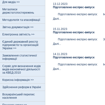
Для медіа >>
13.12.2023
Підготовлено експрес-випуск
Метаописи
держстатспостережень
Підготовлено експрес-випуск: Індекс
Далi...
Методологія та класифікації
Звітна документація >>
15.11.2023
Підготовлено експрес-випуск
Електронна звітність >>
Підготовлено експрес-випуск: Зовні
Єдиний державний реєстр
Далi...
пiдприємств та органiзацiй
України >>
14.11.2023
Замовлення статистичної
Підготовлено експрес-випуск
інформації
Підготовлено експрес-випуск: Індекс
Сервіс для визначення кодів
Далi...
видів економічної діяльності
за КВЕД-2010
Корисна інформація >>
Здійснення реформ в Україні
Всеукраїнський перепис
населення