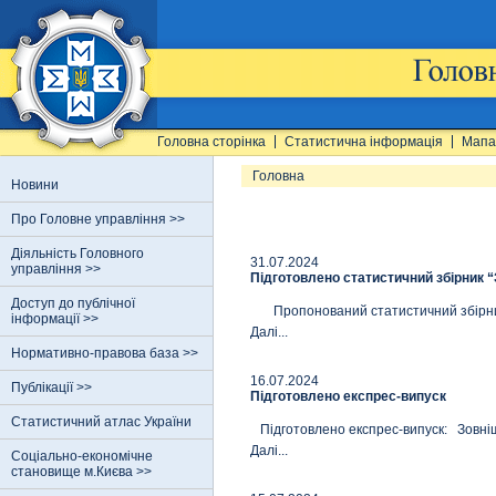
Головна сторінка
Статистична інформація
Мапа
Головна
Новини
Про Головне управління >>
Діяльність Головного
31.07.2024
управління >>
Підготовлено статистичний збірник “
Доступ до публічної
Пропонований статистичний збірник мі
інформації >>
Далi...
Нормативно-правова база >>
16.07.2024
Публікації >>
Підготовлено експрес-випуск
Статистичний атлас України
Підготовлено експрес-випуск: Зовнішн
Далi...
Соціально-економічне
становище м.Києва >>