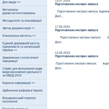
15.07.2024
Для медіа >>
Підготовлено експрес-випуск
Метаописи
Підготовлено експрес-випуск: Індекси 
держстатспостережень
Далi...
Методологія та класифікації
17.06.2024
Звітна документація >>
Підготовлено експрес-випуск
Електронна звітність >>
Підготовлено експрес-випуск: Зовні
Далi...
Єдиний державний реєстр
пiдприємств та органiзацiй
України >>
13.06.2024
Підготовлено експрес-випуск
Замовлення статистичної
інформації
Підготовлено експрес-випуск: Індекси
Далi...
Сервіс для визначення кодів
видів економічної діяльності
за КВЕД-2010
Корисна інформація >>
Здійснення реформ в Україні
Всеукраїнський перепис
населення