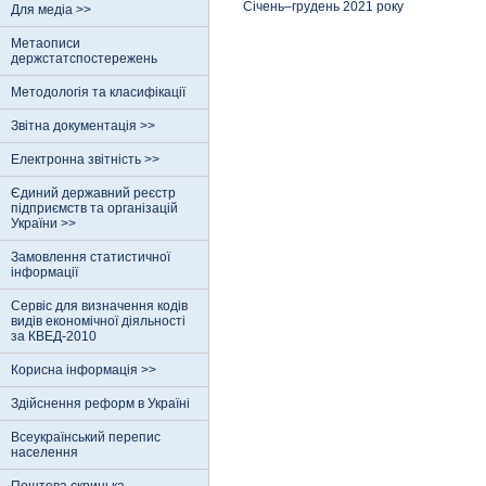
Січень–грудень 2021 року
Для медіа >>
Метаописи
держстатспостережень
Методологія та класифікації
Звітна документація >>
Електронна звітність >>
Єдиний державний реєстр
пiдприємств та органiзацiй
України >>
Замовлення статистичної
інформації
Сервіс для визначення кодів
видів економічної діяльності
за КВЕД-2010
Корисна інформація >>
Здійснення реформ в Україні
Всеукраїнський перепис
населення